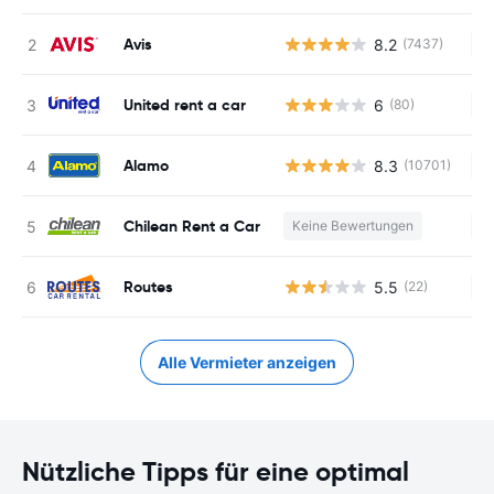
Avis
8.2
(7437)
Ke
United rent a car
6
(80)
Ke
Alamo
8.3
(10701)
Ke
Chilean Rent a Car
Keine Bewertungen
Ke
Routes
5.5
(22)
Ke
Alle Vermieter anzeigen
Nützliche Tipps für eine optimal