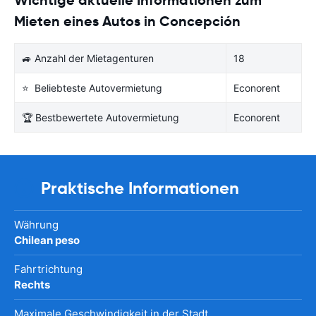
Mieten eines Autos in Concepción
🚙 Anzahl der Mietagenturen
18
⭐ Beliebteste Autovermietung
Econorent
🏆 Bestbewertete Autovermietung
Econorent
Praktische Informationen
Währung
Chilean peso
Fahrtrichtung
Rechts
Maximale Geschwindigkeit in der Stadt