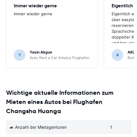
Immer wieder gerne
Eigentlich 
Immer wieder gerne
Eigentlich w
über easyter
reservieren.
Sprachschwie
doppelter Kr
und her, werd
Unternehmen
Yasin Akgun
ARZ
ich easyterra
Y
A
Avec Rent a Car Antalya Flughafen
Budge
weil die Mie
online-Diens
Flughafen nic
Mietwagen lie
nur über eas
Wichtige aktuelle Informationen zum
Mieten eines Autos bei Flughafen
Changsha Huanga
🚙 Anzahl der Mietagenturen
1