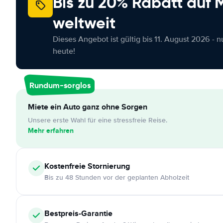
Bis zu 20% Rabatt auf
weltweit
Dieses Angebot ist gültig bis 11. August 2026 - 
heute!
Rundum-sorglos
Miete ein Auto ganz ohne Sorgen
Unsere erste Wahl für eine stressfreie Reise.
Mehr erfahren
Kostenfreie
Stornierung
Bis zu 48 Stunden vor der geplanten Abholzeit
Bestpreis-Garantie