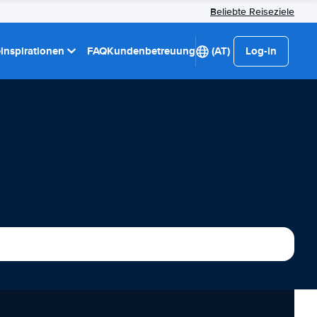
Beliebte Reiseziele
einspirationen
FAQ
Kundenbetreuung
(AT)
Log-in