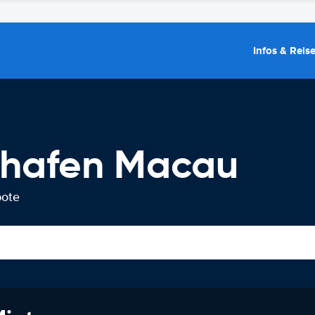
Infos & Reis
ghafen Macau
bote