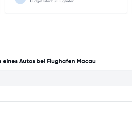
Budget Istanbul Flughafen
neuen Istanbul-Flughafen nicht aktuallisiert hatten. Ein
Mietwagen lies sich Mitte April 2019 nur über easyterra
buchen.
n eines Autos bei Flughafen Macau