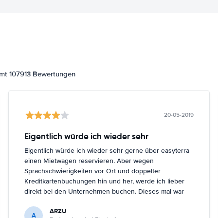
amt 107913 Bewertungen
20-05-2019
Eigentlich würde ich wieder sehr
Eigentlich würde ich wieder sehr gerne über easyterra
einen Mietwagen reservieren. Aber wegen
Sprachschwierigkeiten vor Ort und doppelter
Kreditkartenbuchungen hin und her, werde ich lieber
direkt bei den Unternehmen buchen. Dieses mal war
ich easyterra allerdings sehr dankbar, weil die
ARZU
Mietwagenunternehmen ihre online-Dienste für den
A