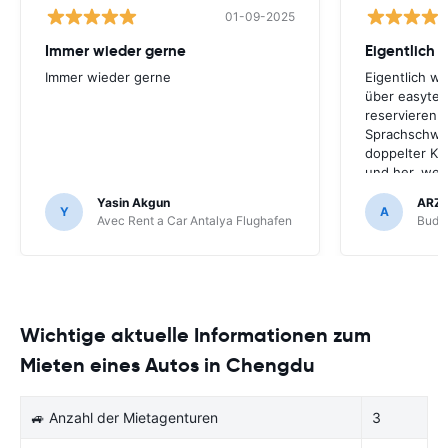
01-09-2025
Immer wieder gerne
Eigentlich 
Immer wieder gerne
Eigentlich w
über easyter
reservieren.
Sprachschwie
doppelter Kr
und her, werd
Unternehmen
Yasin Akgun
ARZ
ich easyterra
Y
A
Avec Rent a Car Antalya Flughafen
Budge
weil die Mie
online-Diens
Flughafen nic
Mietwagen lie
nur über eas
Wichtige aktuelle Informationen zum
Mieten eines Autos in Chengdu
🚙 Anzahl der Mietagenturen
3