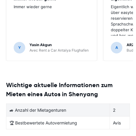
Immer wieder gerne
Eigentlich w
über easyter
reservieren.
Sprachschwie
doppelter Kr
und her, werd
Unternehmen
Yasin Akgun
ARZ
ich easyterra
Y
A
Avec Rent a Car Antalya Flughafen
Budge
weil die Mie
online-Diens
Flughafen nic
Mietwagen lie
nur über eas
Wichtige aktuelle Informationen zum
Mieten eines Autos in Shenyang
🚙 Anzahl der Mietagenturen
2
🏆 Bestbewertete Autovermietung
Avis