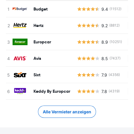
Budget
9.4
(11512)
Ke
Hertz
9.2
(8812)
Ke
Europcar
8.9
(10251)
Ke
Avis
8.5
(7437)
Ke
Sixt
7.9
(4356)
Ke
Keddy By Europcar
7.8
(4319)
Ke
Alle Vermieter anzeigen