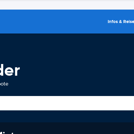
Infos & Reis
der
bote