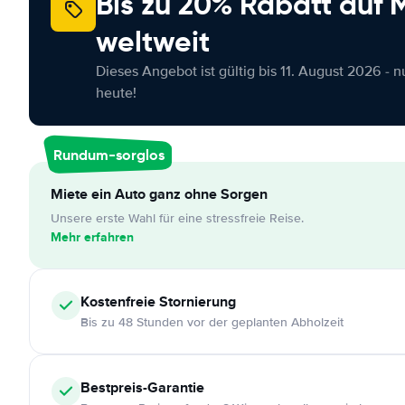
Bis zu 20% Rabatt auf
weltweit
Dieses Angebot ist gültig bis 11. August 2026 - 
heute!
Rundum-sorglos
Miete ein Auto ganz ohne Sorgen
Unsere erste Wahl für eine stressfreie Reise.
Mehr erfahren
Kostenfreie
Stornierung
Bis zu 48 Stunden vor der geplanten Abholzeit
Bestpreis-Garantie