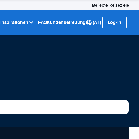
Beliebte Reiseziele
einspirationen
FAQ
Kundenbetreuung
(AT)
Log-in