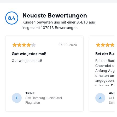
Neueste Bewertungen
8.4
Kunden bewerten uns mit einer 8.4/10 aus
insgesamt 107913 Bewertungen
05-10-2020
Gut wie jedes mal!
Bei der Buc
Gut wie jedes mal!
Bei der Buch
Chevrolet ode
Anfang Augus
erhalten und
angegeben, le
erhalten. Da
für meihne K
TRINE
ANG
optimal, trot
T
Sixt Hamburg Fuhlsbüttel
A
GLOB
Schönefeld k
Flughafen
Schön
bekommen.