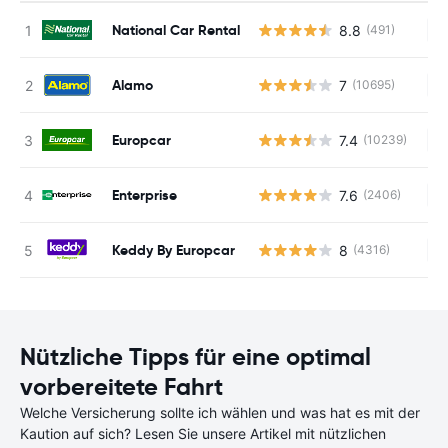
National Car Rental
8.8
(491)
Ke
Alamo
7
(10695)
Ke
Europcar
7.4
(10239)
Ke
Enterprise
7.6
(2406)
Ke
Keddy By Europcar
8
(4316)
Ke
Nützliche Tipps für eine optimal
vorbereitete Fahrt
Welche Versicherung sollte ich wählen und was hat es mit der
Kaution auf sich? Lesen Sie unsere Artikel mit nützlichen