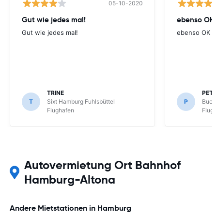
05-10-2020
Gut wie jedes mal!
ebenso OK
Gut wie jedes mal!
ebenso OK
TRINE
PETE
T
Sixt Hamburg Fuhlsbüttel
P
Buchb
Flughafen
Flug
Autovermietung Ort Bahnhof
Hamburg-Altona
Andere Mietstationen in Hamburg