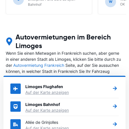
W
Verkaufsshow
OK Mo
Bahnhof
Mobility sehr
Autovermietungen im Bereich
Limoges
Wenn Sie einen Mietwagen in Frankreich suchen, aber gerne
in einer anderen Stadt als Limoges, klicken Sie bitte durch zu
der
Autovermietung Frankreich
Seite, auf der Sie aussuchen
können, in welcher Stadt in Frankreich Sie Ihr Fahrzeug
mieten wollen.
Limoges Flughafen
Auf der Karte anzeigen
Limoges Bahnhof
Auf der Karte anzeigen
Allée de Grinjolles
Auf der Karte anzeigen