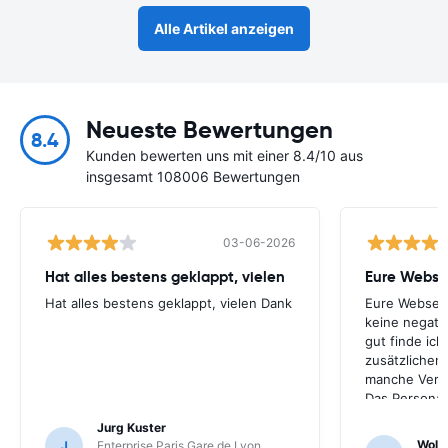
Alle Artikel anzeigen
Neueste Bewertungen
8.4
Kunden bewerten uns mit einer 8.4/10 aus
insgesamt 108006 Bewertungen
03-06-2026
Hat alles bestens geklappt, vielen
Eure Websei
Hat alles bestens geklappt, vielen Dank
Eure Webseite
keine negati
gut finde ich
zusätzlichen
manche Verle
Das Personal
schon etwas 
Jurg Kuster
Eurer Hinwei
Wolf 
J
Enterprise Paris Gare de Lyon