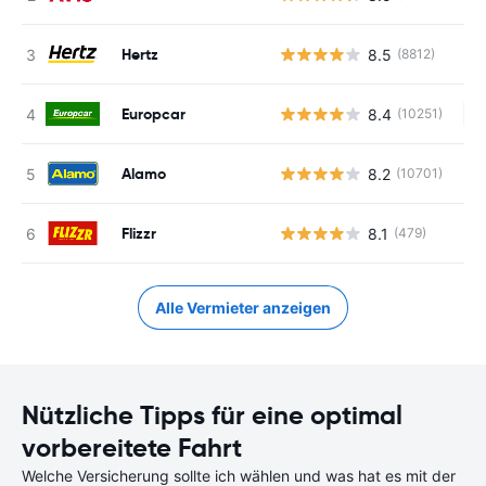
Hertz
8.5
(8812)
Europcar
8.4
(10251)
Ke
Alamo
8.2
(10701)
Flizzr
8.1
(479)
Alle Vermieter anzeigen
Nützliche Tipps für eine optimal
vorbereitete Fahrt
Welche Versicherung sollte ich wählen und was hat es mit der