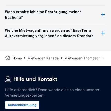
Wann erhalte ich eine Bestätigung meiner
Buchung?
Welche Mietwagenfirmen werden auf EasyTerra
Autovermietung verglichen? an diesem Standort
Home
Mietwagen Kanada
Mietwagen Thompson
Fl
Hilfe und Kontakt
Hilfe erforderlich? Dann wende dich an einen unserer
Vermietungsexperten.
Kundenbetreuung