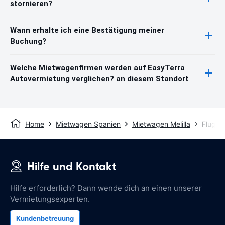
stornieren?
Wann erhalte ich eine Bestätigung meiner
Buchung?
Welche Mietwagenfirmen werden auf EasyTerra
Autovermietung verglichen? an diesem Standort
Home
Mietwagen Spanien
Mietwagen Melilla
Flughaf
Hilfe und Kontakt
Hilfe erforderlich? Dann wende dich an einen unserer
Vermietungsexperten.
Kundenbetreuung