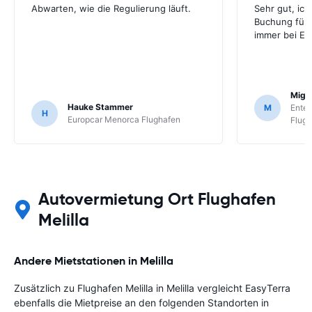
Abwarten, wie die Regulierung läuft.
Sehr gut, ic
Buchung für 
immer bei Ea
Migue
Hauke Stammer
M
Enter
H
Europcar Menorca Flughafen
Flug
Autovermietung Ort Flughafen
Melilla
Andere Mietstationen in Melilla
Zusätzlich zu Flughafen Melilla in Melilla vergleicht EasyTerra
ebenfalls die Mietpreise an den folgenden Standorten in