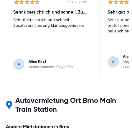
26-07-2026
Sehr übersichtlich und schnell. Zusatzversicherung
Sehr gut be
Sehr übersichtlich und schnell.
Sehr gut bei
Zusatzversicherung klar ausgewiesen.
professionel
bei euch buc
Alex 
Aline Kirst
A
Viagg
A
Alamo Kalamata Flughafen
Flug
Autovermietung Ort Brno Main
Train Station
Andere Mietstationen in Brno