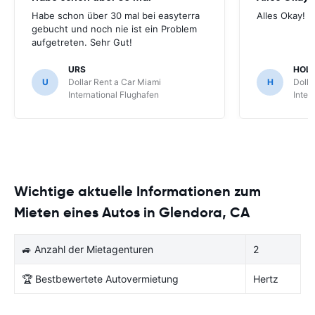
Habe schon über 30 mal bei easyterra
Alles Okay!
gebucht und noch nie ist ein Problem
aufgetreten. Sehr Gut!
URS
HOL
U
Dollar Rent a Car Miami
H
Dolla
International Flughafen
Inter
Wichtige aktuelle Informationen zum
Mieten eines Autos in Glendora, CA
🚙 Anzahl der Mietagenturen
2
🏆 Bestbewertete Autovermietung
Hertz