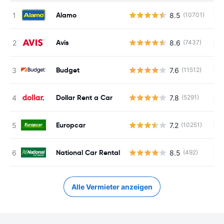
Alamo
8.5
(10701)
Ke
Avis
8.6
(7437)
Ke
Budget
7.6
(11512)
Ke
Dollar Rent a Car
7.8
(5291)
Ke
Europcar
7.2
(10251)
Ke
National Car Rental
8.5
(492)
Ke
Alle Vermieter anzeigen