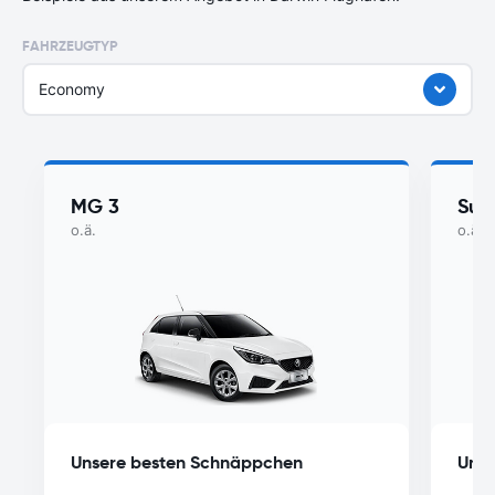
FAHRZEUGTYP
Economy
MG 3
Suzu
o.ä.
o.ä.
Unsere besten Schnäppchen
Unse