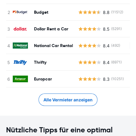
Budget
8.8
(11512)
Dollar Rent a Car
8.5
(5291)
National Car Rental
8.4
(492)
Ke
Thrifty
8.4
(6971)
Europcar
8.3
(10251)
Alle Vermieter anzeigen
Nützliche Tipps für eine optimal