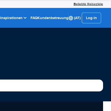
Beliebte Reiseziele
einspirationen
FAQ
Kundenbetreuung
(AT)
Log-in