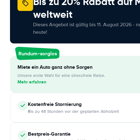
Bis zu 20% Rabatt auf
weltweit
Dieses Angebot ist gültig bis 11. August 2026 - 
heute!
Rundum-sorglos
Miete ein Auto ganz ohne Sorgen
Unsere erste Wahl für eine stressfreie Reise.
Mehr erfahren
Kostenfreie
Stornierung
Bis zu 48 Stunden vor der geplanten Abholzeit
Bestpreis-Garantie