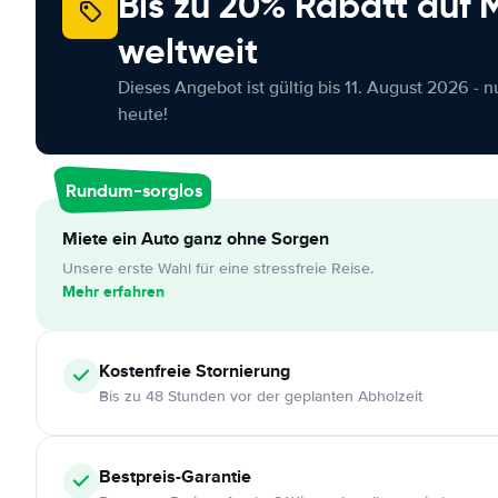
Bis zu 20% Rabatt auf
weltweit
Dieses Angebot ist gültig bis 11. August 2026 - 
heute!
Rundum-sorglos
Miete ein Auto ganz ohne Sorgen
Unsere erste Wahl für eine stressfreie Reise.
Mehr erfahren
Kostenfreie
Stornierung
Bis zu 48 Stunden vor der geplanten Abholzeit
Bestpreis-Garantie