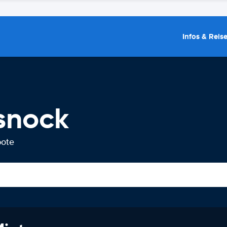
Infos & Reis
snock
bote