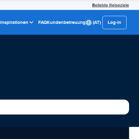
Beliebte Reiseziele
einspirationen
FAQ
Kundenbetreuung
(AT)
Log-in