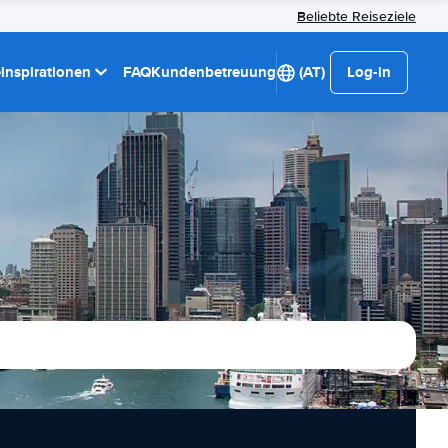
Beliebte Reiseziele
einspirationen
FAQ
Kundenbetreuung
(AT)
Log-in