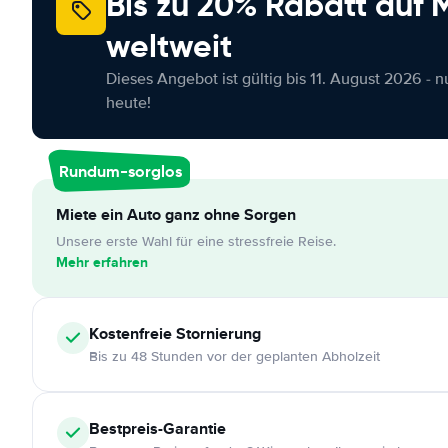
Bis zu 20% Rabatt auf
weltweit
Dieses Angebot ist gültig bis 11. August 2026 - 
heute!
Rundum-sorglos
Miete ein Auto ganz ohne Sorgen
Unsere erste Wahl für eine stressfreie Reise.
Mehr erfahren
Kostenfreie
Stornierung
Bis zu 48 Stunden vor der geplanten Abholzeit
Bestpreis-Garantie