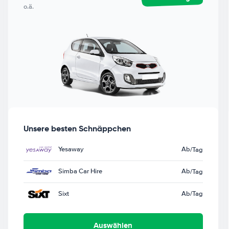
o.ä.
Unsere besten Schnäppchen
Yesaway
Ab
/Tag
Simba Car Hire
Ab
/Tag
Sixt
Ab
/Tag
Auswählen