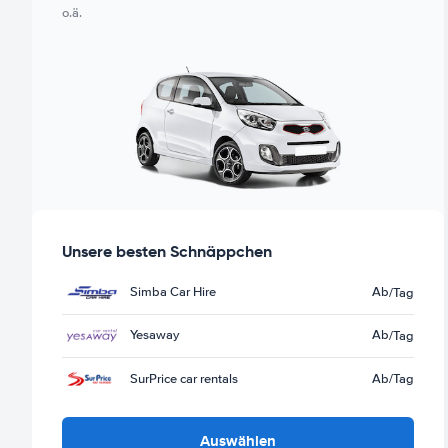
o.ä.
Unsere besten Schnäppchen
Simba Car Hire
Ab
/Tag
Yesaway
Ab
/Tag
SurPrice car rentals
Ab
/Tag
Auswählen