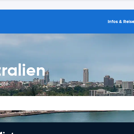
Infos & Reis
ralien
bote