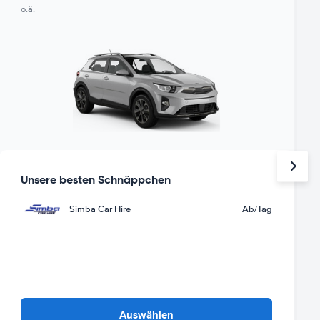
o.ä.
Unsere besten Schnäppchen
Simba Car Hire
Ab
/Tag
Auswählen