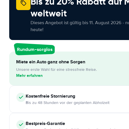
Bis zu 20% Rabatt auf
weltweit
Dieses Angebot ist gültig bis 11. August 2026 - 
heute!
Rundum-sorglos
Miete ein Auto ganz ohne Sorgen
Unsere erste Wahl für eine stressfreie Reise.
Mehr erfahren
Kostenfreie
Stornierung
Bis zu 48 Stunden vor der geplanten Abholzeit
Bestpreis-Garantie