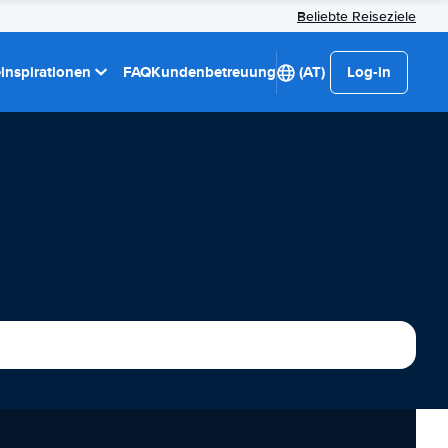
Beliebte Reiseziele
einspirationen
FAQ
Kundenbetreuung
(AT)
Log-in