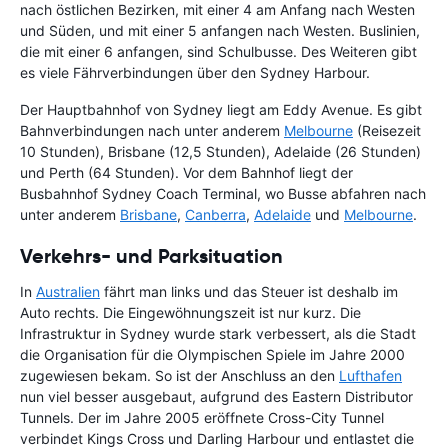
nach östlichen Bezirken, mit einer 4 am Anfang nach Westen
und Süden, und mit einer 5 anfangen nach Westen. Buslinien,
die mit einer 6 anfangen, sind Schulbusse. Des Weiteren gibt
es viele Fährverbindungen über den Sydney Harbour.
Der Hauptbahnhof von Sydney liegt am Eddy Avenue. Es gibt
Bahnverbindungen nach unter anderem
Melbourne
(Reisezeit
10 Stunden), Brisbane (12,5 Stunden), Adelaide (26 Stunden)
und Perth (64 Stunden). Vor dem Bahnhof liegt der
Busbahnhof Sydney Coach Terminal, wo Busse abfahren nach
unter anderem
Brisbane
,
Canberra
,
Adelaide
und
Melbourne
.
Verkehrs- und Parksituation
In
Australien
fährt man links und das Steuer ist deshalb im
Auto rechts. Die Eingewöhnungszeit ist nur kurz. Die
Infrastruktur in Sydney wurde stark verbessert, als die Stadt
die Organisation für die Olympischen Spiele im Jahre 2000
zugewiesen bekam. So ist der Anschluss an den
Lufthafen
nun viel besser ausgebaut, aufgrund des Eastern Distributor
Tunnels. Der im Jahre 2005 eröffnete Cross-City Tunnel
verbindet Kings Cross und Darling Harbour und entlastet die