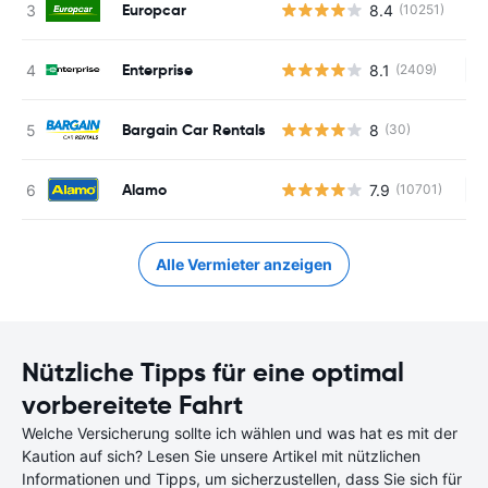
Europcar
8.4
(10251)
Enterprise
8.1
(2409)
Ke
Bargain Car Rentals
8
(30)
Alamo
7.9
(10701)
Ke
Alle Vermieter anzeigen
Nützliche Tipps für eine optimal
vorbereitete Fahrt
Welche Versicherung sollte ich wählen und was hat es mit der
Kaution auf sich? Lesen Sie unsere Artikel mit nützlichen
Informationen und Tipps, um sicherzustellen, dass Sie sich für