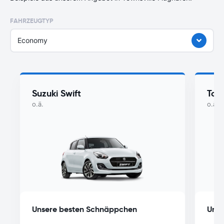
FAHRZEUGTYP
Economy
Suzuki Swift
Toyo
o.ä.
o.ä.
Unsere besten Schnäppchen
Unse