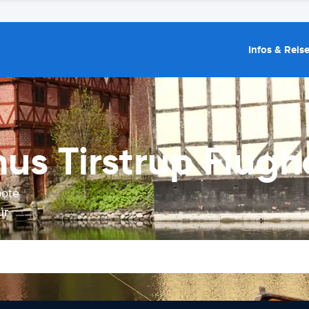
Infos & Reis
s Tirstrup Flugh
bote
ür