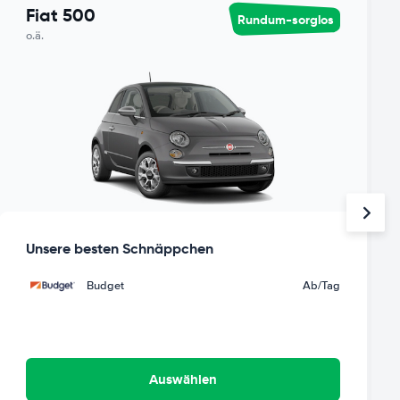
Fiat 500
Rundum-sorglos
o.ä.
Unsere besten Schnäppchen
Budget
Ab
/Tag
Auswählen