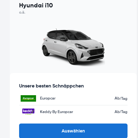
Hyundai i10
o.ä.
Unsere besten Schnäppchen
Europcar
Ab
/Tag
Keddy By Europcar
Ab
/Tag
Auswählen