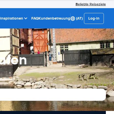
Beliebte Reiseziele
einspirationen
FAQ
Kundenbetreuung
(AT)
Log-in
afen