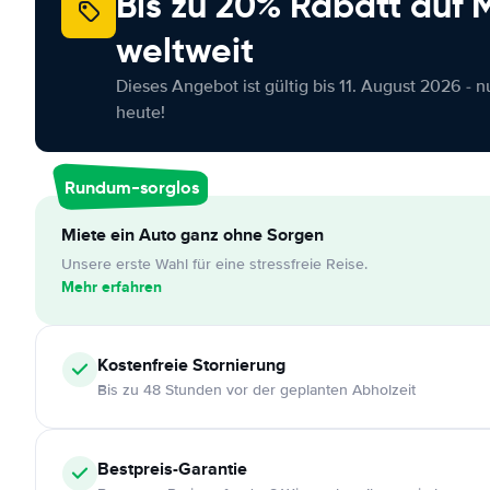
Bis zu 20% Rabatt auf
weltweit
Dieses Angebot ist gültig bis 11. August 2026 - 
heute!
Rundum-sorglos
Miete ein Auto ganz ohne Sorgen
Unsere erste Wahl für eine stressfreie Reise.
Mehr erfahren
Kostenfreie
Stornierung
Bis zu 48 Stunden vor der geplanten Abholzeit
Bestpreis-Garantie