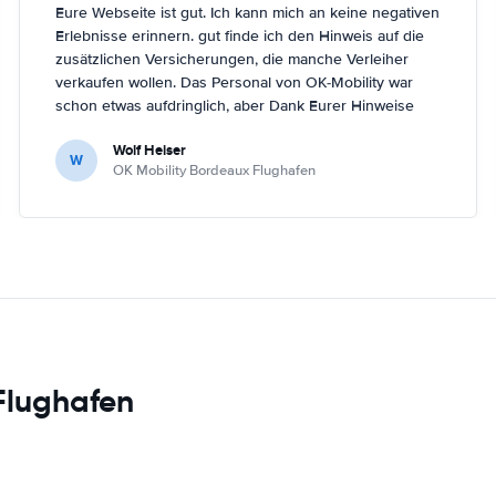
Eure Webseite ist gut. Ich kann mich an keine negativen
Erlebnisse erinnern. gut finde ich den Hinweis auf die
zusätzlichen Versicherungen, die manche Verleiher
verkaufen wollen. Das Personal von OK-Mobility war
schon etwas aufdringlich, aber Dank Eurer Hinweise
konnte ich die Verkaufsshow am Schalter von OK-
Wolf Heiser
Mobility sehr gelassen weglächeln ;-)
W
OK Mobility Bordeaux Flughafen
Flughafen