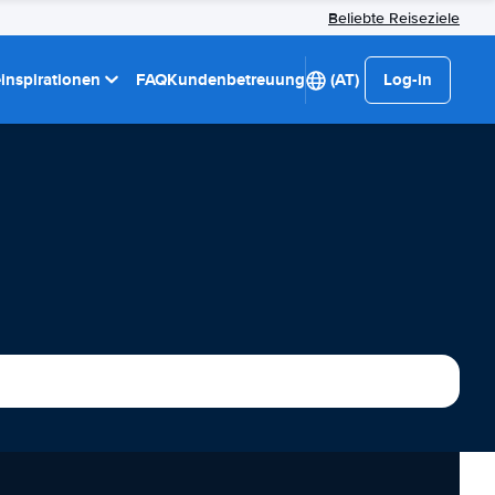
Beliebte Reiseziele
einspirationen
FAQ
Kundenbetreuung
(AT)
Log-in