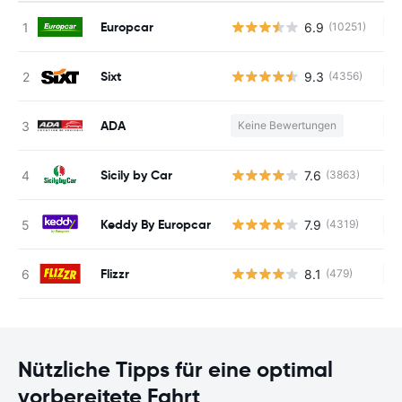
Europcar
6.9
(10251)
Ke
Sixt
9.3
(4356)
Ke
ADA
Keine Bewertungen
Ke
Sicily by Car
7.6
(3863)
Ke
Keddy By Europcar
7.9
(4319)
Ke
Flizzr
8.1
(479)
Ke
Nützliche Tipps für eine optimal
vorbereitete Fahrt