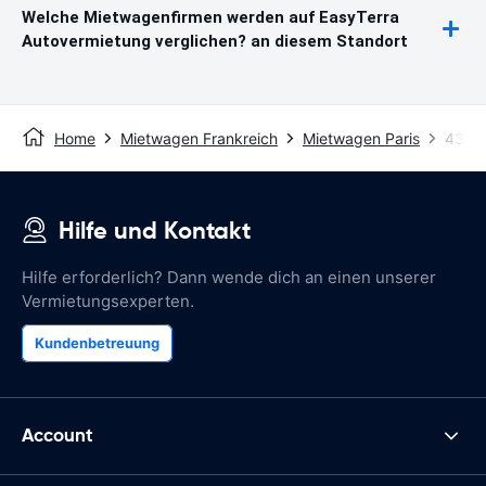
Welche Mietwagenfirmen werden auf EasyTerra
Autovermietung verglichen? an diesem Standort
Home
Mietwagen Frankreich
Mietwagen Paris
43A B
Hilfe und Kontakt
Hilfe erforderlich? Dann wende dich an einen unserer
Vermietungsexperten.
Kundenbetreuung
Account