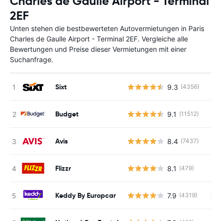
Charles de Gaulle Airport - Terminal
2EF
Unten stehen die bestbewerteten Autovermietungen in Paris
Charles de Gaulle Airport - Terminal 2EF. Vergleiche alle
Bewertungen und Preise dieser Vermietungen mit einer
Suchanfrage.
Sixt
9.3
(4356)
Budget
9.1
(11512)
Avis
8.4
(7437)
Flizzr
8.1
(479)
Keddy By Europcar
7.9
(4319)
Ke