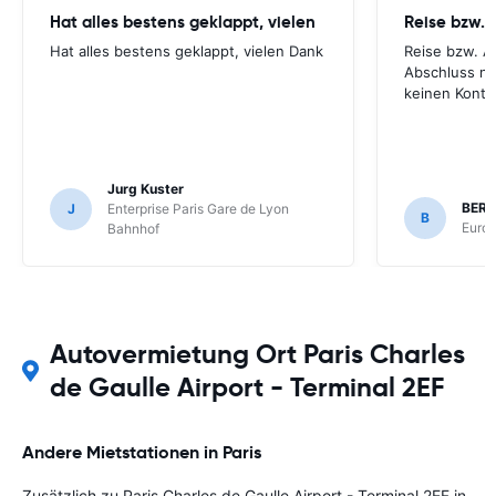
Hat alles bestens geklappt, vielen
Hat alles bestens geklappt, vielen Dank
Reise bzw. A
Abschluss ni
keinen Konta
Jurg Kuster
BER
J
Enterprise Paris Gare de Lyon
B
Europ
Bahnhof
Autovermietung Ort Paris Charles
de Gaulle Airport - Terminal 2EF
Andere Mietstationen in Paris
Zusätzlich zu Paris Charles de Gaulle Airport - Terminal 2EF in