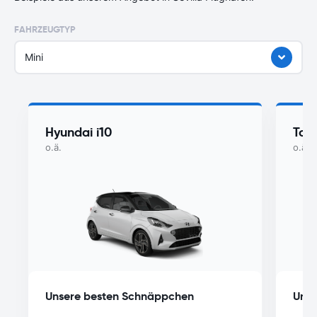
FAHRZEUGTYP
Mini
Hyundai i10
Toy
o.ä.
o.ä.
Unsere besten Schnäppchen
Unse