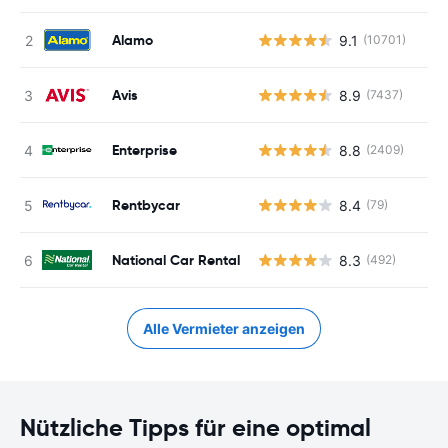
Alamo
9.1
(10701)
Avis
8.9
(7437)
Enterprise
8.8
(2409)
Rentbycar
8.4
(79)
National Car Rental
8.3
(492)
Alle Vermieter anzeigen
Nützliche Tipps für eine optimal