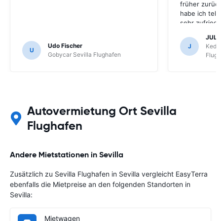
früher zurüc
habe ich tel
sehr zufried
Warteschleife
JULI
Umbuchung. 
Udo Fischer
J
Keddy
U
Gobycar Sevilla Flughafen
Flug
Autovermietung Ort Sevilla
Flughafen
Andere Mietstationen in Sevilla
Zusätzlich zu Sevilla Flughafen in Sevilla vergleicht EasyTerra
ebenfalls die Mietpreise an den folgenden Standorten in
Sevilla:
Mietwagen